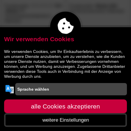
Frankenstolz
5.0
Frankenstolz
»Rubin KS«
/5
»Rubin T«
Komfortschaumkern-Matratze
Tonnentaschenfederkern-
Matratze
329.
00
329.
00
539.
539.
00
00
Wir verwenden Cookies
Wir verwenden Cookies, um Ihr Einkaufserlebnis zu verbessern,
um unsere Dienste anzubieten, um zu verstehen, wie die Kunden
unsere Dienste nutzen, damit wir Verbesserungen vornehmen
können, und um Werbung anzuzeigen. Zugelassene Drittanbieter
verwenden diese Tools auch in Verbindung mit der Anzeige von
Werbung durch uns.
alle Cookies akzeptieren
weitere Einstellungen
Startseite
Menü
Suche
Warenkorb