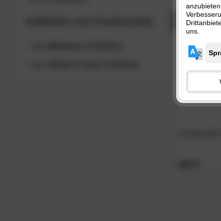
anzubieten
135x200
Verbesser
BESTSELL
Kollektion von
Frankenstolz
155x220
Drittanbie
uns.
zur
»Medisan«
Kollektion
zur
»Sleep & Care«
Kollektion
Frankenstolz
209.
00