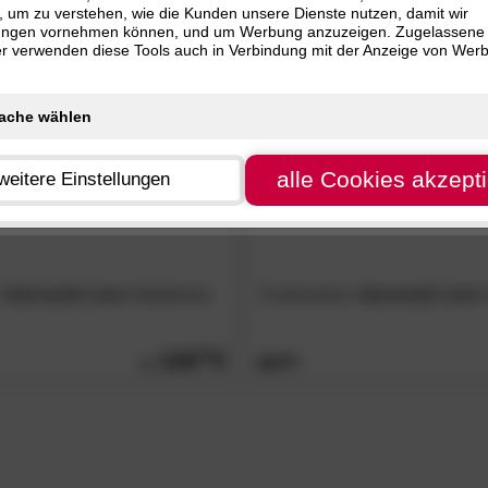
, um zu verstehen, wie die Kunden unsere Dienste nutzen, damit wir
 cm (1)
ungen vornehmen können, und um Werbung anzuzeigen. Zugelassene
ER
 cm (1)
ter verwenden diese Tools auch in Verbindung mit der Anzeige von Wer
alle Cookies akzept
weitere Einstellungen
»Sannwald Lima«
Bettdecken
Frankenstolz
»Sannwald Lima«
129.
90
89.
90