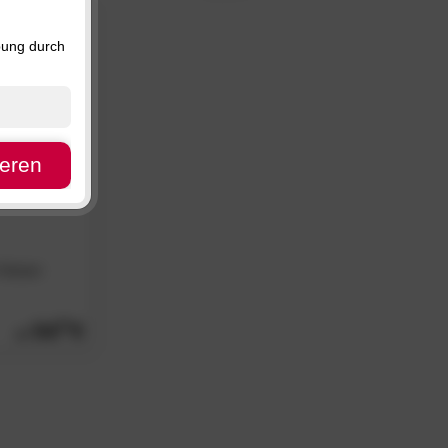
Preis, absteigend
Verfügbarkeit
bung durch
ieren
Kissen
54.
90