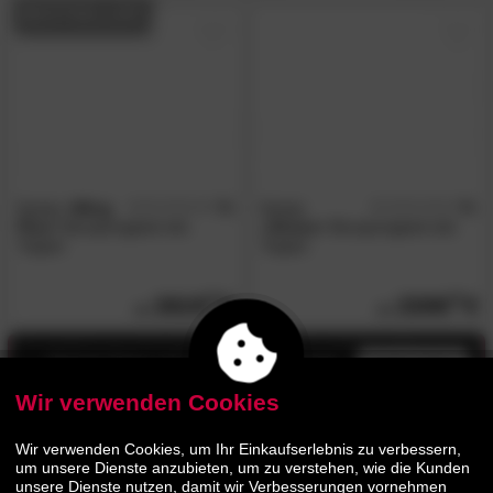
BESTSELLER
Kamjo
»Ming
5
Kamjo
5
/5
/5
Plus«
Boxspringbett inkl.
»Alvaro«
Boxspringbett inkl.
Topper
Topper
2619.
00
2309.
00
Jetzt bis zu 13% Rabatt
mehr infos
Wir verwenden Cookies
Wir verwenden Cookies, um Ihr Einkaufserlebnis zu verbessern,
um unsere Dienste anzubieten, um zu verstehen, wie die Kunden
unsere Dienste nutzen, damit wir Verbesserungen vornehmen