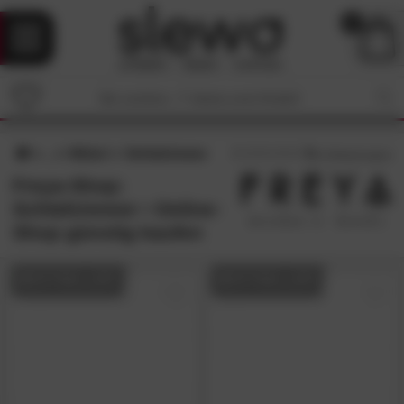
0
Möbel
Schlafzimmer
5
/5 (
3
Bewertungen)
Freya-Shop:
Schlafzimmer • Online-
Shop günstig kaufen
BESTSELLER
BESTSELLER