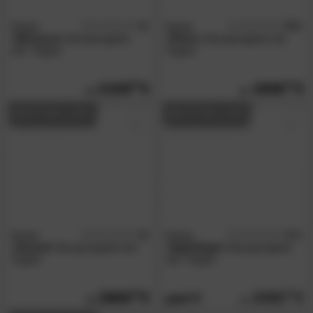
Kamjo
5
Kamjo
5.0
/5
/5
»Minimum«
Boxspringbett
»Piano«
Boxspringbett inkl.
inkl. Topper
Topper
2109.
00
1909.
00
BESTSELLER
BESTSELLER
Kamjo
5
Kamjo
4.7
/5
/5
»Scandi«
Boxspringbett inkl.
»Nightflight«
Boxspringbett
Topper
inkl. Topper
2669.
00
2085.
00
2209.
00