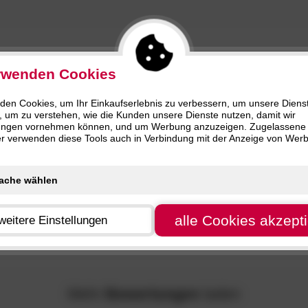
rwenden Cookies
den Cookies, um Ihr Einkaufserlebnis zu verbessern, um unsere Diens
, um zu verstehen, wie die Kunden unsere Dienste nutzen, damit wir
ungen vornehmen können, und um Werbung anzuzeigen. Zugelassene
ter verwenden diese Tools auch in Verbindung mit der Anzeige von Wer
alle Cookies akzept
weitere Einstellungen
Mehr
Bewertungen
laden