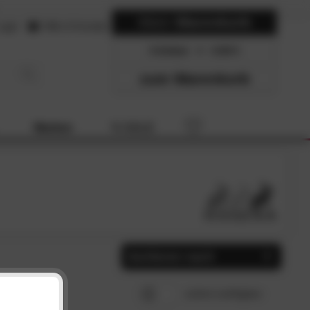
Mein
Warenkorb
ogin
Hilfe & Kontakt
0 Artikel
0.00
zum Warenkorb
Marken
% SALE
Sortieren nach
Beliebtheit
SCHLIESSEN
sofort verfügbar
Preis, aufsteigend