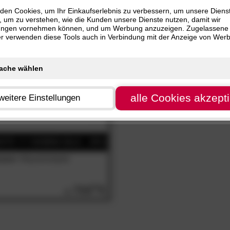
nur
SALE
Artikel
 cm (1)
den Cookies, um Ihr Einkaufserlebnis zu verbessern, um unsere Diens
, um zu verstehen, wie die Kunden unsere Dienste nutzen, damit wir
ungen vornehmen können, und um Werbung anzuzeigen. Zugelassene
ter verwenden diese Tools auch in Verbindung mit der Anzeige von Wer
alle Cookies akzept
weitere Einstellungen
camo«
Massivholzbett
710.
00