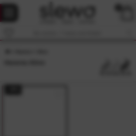
0
Hasena
Alino
Hasena Alino
- 49%