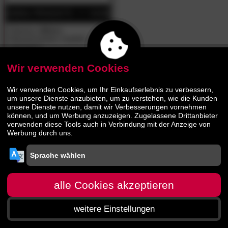
Hasena
»Alino«
Massivholzbett, Kopfteil
gepolstert
Wir verwenden Cookies
890.
00
1729.
00
Wir verwenden Cookies, um Ihr Einkaufserlebnis zu verbessern,
um unsere Dienste anzubieten, um zu verstehen, wie die Kunden
unsere Dienste nutzen, damit wir Verbesserungen vornehmen
können, und um Werbung anzuzeigen. Zugelassene Drittanbieter
verwenden diese Tools auch in Verbindung mit der Anzeige von
Werbung durch uns.
alle Cookies akzeptieren
weitere Einstellungen
Startseite
Menü
Suche
Warenkorb