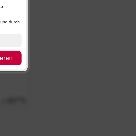
Preis, absteigend
te
Verfügbarkeit
bung durch
ieren
427.
00