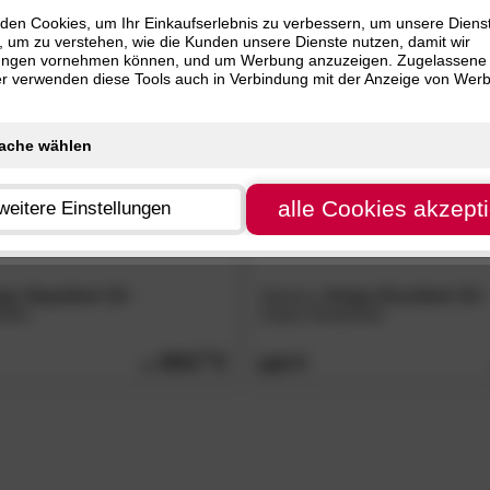
E
Artikel
den Cookies, um Ihr Einkaufserlebnis zu verbessern, um unsere Diens
, um zu verstehen, wie die Kunden unsere Dienste nutzen, damit wir
- 48%
ungen vornehmen können, und um Werbung anzuzeigen. Zugelassene
ter verwenden diese Tools auch in Verbindung mit der Anzeige von Wer
alle Cookies akzept
weitere Einstellungen
go Stapelbett 16«
Hasena
»Amigo Einzelbett 16«
bett
Gäste-/Kinderbett
855.
00
829.
00