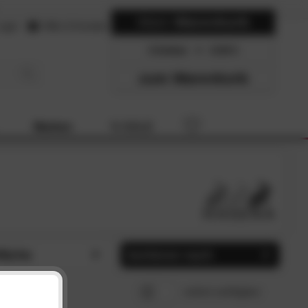
Mein
Warenkorb
ogin
Hilfe & Kontakt
0 Artikel
0.00
zum Warenkorb
Marken
% SALE
fläche
Sortieren nach
x200 cm (1)
Beliebtheit
SCHLIESSEN
SCHLIESSEN
sofort verfügbar
200 cm (1)
Preis, aufsteigend