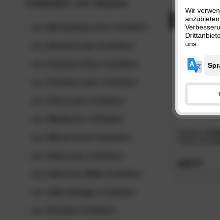
Kollektion von
Hasena
nur
SAL
Wir verwen
anzubieten
- 48%
zur
»Boxspring-Line«
Kollektion
Verbesser
Drittanbie
uns.
zur
»Dream-Line«
Kollektion
zur
»Factory-Chic«
Kollektion
zur
»Factory-Line«
Kollektion
zur
»Fine-Line«
Kollektion
zur
»Moderno«
Kollektion
Hasena
»Ami
zur
»Movie-Line«
Kollektion
Gäste-/Kinder
zur
»Oak-Line«
Kollektion
1659.
00
zur
»Oak-Line Wild«
Kollektion
zur
»Oak-Vintage«
Kollektion
zur
»Pronto«
Kollektion