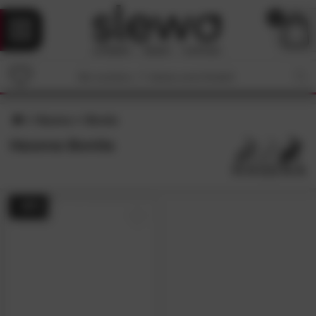
0
Hasena
Bonita
Hasena Bonita
- 48%