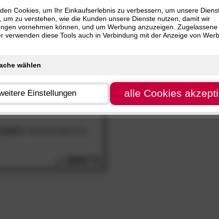
nur
SALE
Artikel
 cm (1)
den Cookies, um Ihr Einkaufserlebnis zu verbessern, um unsere Diens
, um zu verstehen, wie die Kunden unsere Dienste nutzen, damit wir
 cm (1)
ungen vornehmen können, und um Werbung anzuzeigen. Zugelassene
ter verwenden diese Tools auch in Verbindung mit der Anzeige von Wer
alle Cookies akzept
weitere Einstellungen
mpiglio«
Massivholzbett mit
1865.
00