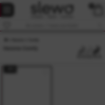
0
Hasena
Comfy
Hasena Comfy
- 48%