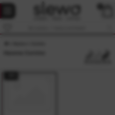
0
Hasena
Curvino
Hasena Curvino
- 48%