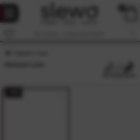
0
Hasena
Lara
Hasena Lara
- 48%