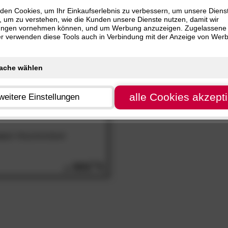
nur
SALE
Artikel
 cm (1)
den Cookies, um Ihr Einkaufserlebnis zu verbessern, um unsere Diens
, um zu verstehen, wie die Kunden unsere Dienste nutzen, damit wir
ungen vornehmen können, und um Werbung anzuzeigen. Zugelassene
ter verwenden diese Tools auch in Verbindung mit der Anzeige von Wer
alle Cookies akzept
weitere Einstellungen
ano«
Massivholzbett
905.
00