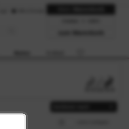
Mein
Warenkorb
ogin
Hilfe & Kontakt
0 Artikel
0.00
zum Warenkorb
Marken
% SALE
Sortieren nach
Beliebtheit
SCHLIESSEN
sofort verfügbar
Preis, aufsteigend