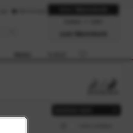
Mein
Warenkorb
ogin
Hilfe & Kontakt
0 Artikel
0.00
zum Warenkorb
Marken
% SALE
Sortieren nach
Beliebtheit
SCHLIESSEN
sofort verfügbar
Preis, aufsteigend