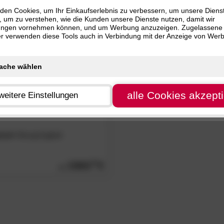
nur
SALE
Artikel
 cm (1)
den Cookies, um Ihr Einkaufserlebnis zu verbessern, um unsere Diens
, um zu verstehen, wie die Kunden unsere Dienste nutzen, damit wir
 cm (1)
ungen vornehmen können, und um Werbung anzuzeigen. Zugelassene
ter verwenden diese Tools auch in Verbindung mit der Anzeige von Wer
alle Cookies akzept
weitere Einstellungen
isol«
Boxspringbett
1560.
00