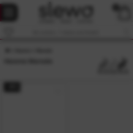
0
Hasena
Marsala
Hasena Marsala
- 48%