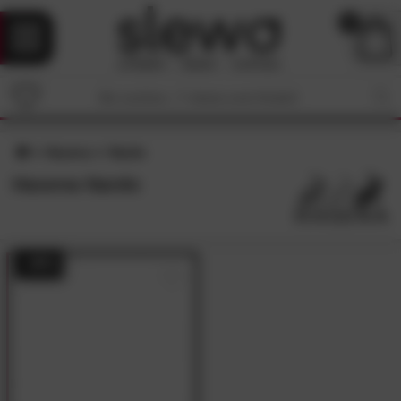
0
Hasena
Nardo
Hasena Nardo
- 49%