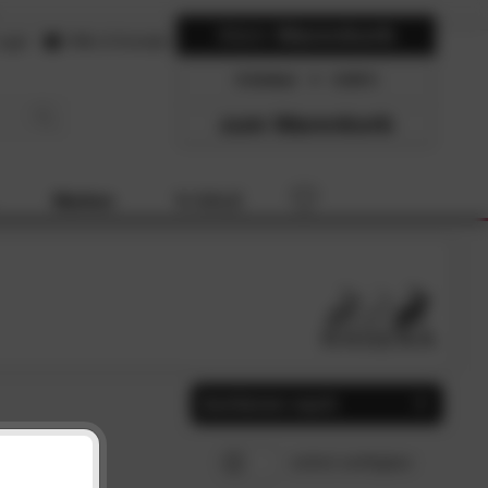
Mein
Warenkorb
ogin
Hilfe & Kontakt
0 Artikel
0.00
zum Warenkorb
Marken
% SALE
Sortieren nach
Beliebtheit
SCHLIESSEN
sofort verfügbar
Preis, aufsteigend