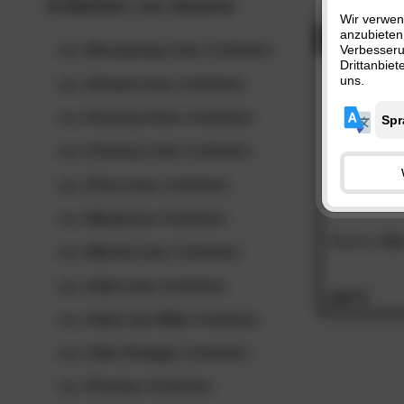
Kollektion von
Hasena
Wir verwen
anzubieten
- 49%
zur
»Boxspring-Line«
Kollektion
Verbesser
Drittanbie
uns.
zur
»Dream-Line«
Kollektion
zur
»Factory-Chic«
Kollektion
zur
»Factory-Line«
Kollektion
zur
»Fine-Line«
Kollektion
zur
»Moderno«
Kollektion
Hasena
»Ni
zur
»Movie-Line«
Kollektion
zur
»Oak-Line«
Kollektion
219.
00
zur
»Oak-Line Wild«
Kollektion
zur
»Oak-Vintage«
Kollektion
zur
»Pronto«
Kollektion