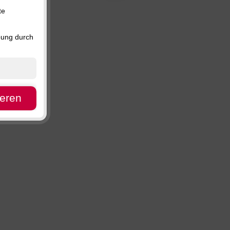
Preis, absteigend
te
Verfügbarkeit
bung durch
ieren