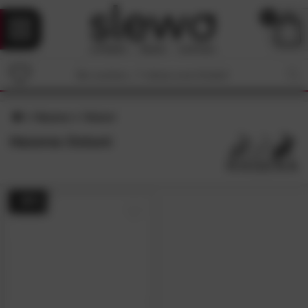
0
Hasena
Ostuni
Hasena Ostuni
- 48%