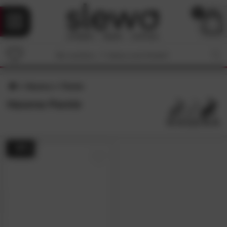
0
Hasena
Parete
Hasena Parete
- 48%