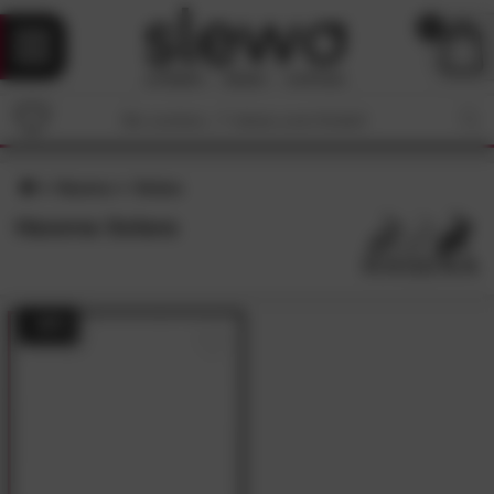
0
Hasena
Solara
Hasena Solara
- 48%