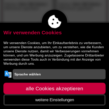
Hasena
»Sole 18/4 Seiten«
Hasena
»Sole 18/3 Seiten«
Bettrahmen gepolstert
Bettrahmen gepolstert
770.
00
635.
00
1719.
1379.
00
00
Wir verwenden Cookies
Wir verwenden Cookies, um Ihr Einkaufserlebnis zu verbessern,
um unsere Dienste anzubieten, um zu verstehen, wie die Kunden
unsere Dienste nutzen, damit wir Verbesserungen vornehmen
können, und um Werbung anzuzeigen. Zugelassene Drittanbieter
verwenden diese Tools auch in Verbindung mit der Anzeige von
Werbung durch uns.
alle Cookies akzeptieren
weitere Einstellungen
Startseite
Menü
Suche
Warenkorb