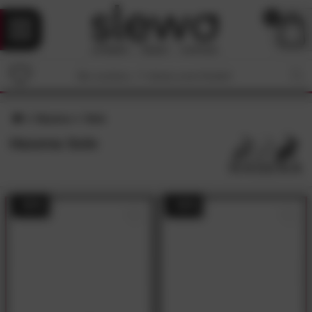
0
Hasena
Sole
Hasena Sole
- 55%
- 54%