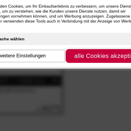
nur
SALE
Artikel
cm (1)
den Cookies, um Ihr Einkaufserlebnis zu verbessern, um unsere Diens
, um zu verstehen, wie die Kunden unsere Dienste nutzen, damit wir
cm (1)
ungen vornehmen können, und um Werbung anzuzeigen. Zugelassene
 cm (1)
ter verwenden diese Tools auch in Verbindung mit der Anzeige von Wer
 cm (1)
 cm (1)
 cm (1)
 cm (1)
alle Cookies akzept
weitere Einstellungen
 cm (1)
 cm (1)
 cm (1)
 cm (1)
ma 18«
Bettrahmen
 cm (1)
 cm (1)
412.
00
 cm (1)
 cm (1)
 cm (1)