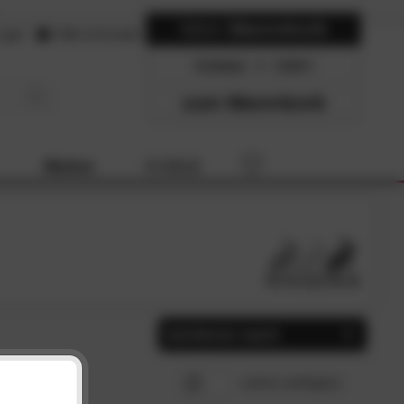
Mein
Warenkorb
ogin
Hilfe & Kontakt
0 Artikel
0.00
zum Warenkorb
Marken
% SALE
Sortieren nach
Beliebtheit
SCHLIESSEN
sofort verfügbar
Preis, aufsteigend