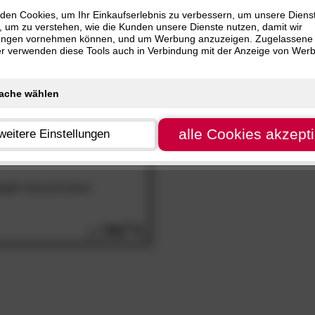
nur
SALE
Artikel
 cm (1)
den Cookies, um Ihr Einkaufserlebnis zu verbessern, um unsere Diens
, um zu verstehen, wie die Kunden unsere Dienste nutzen, damit wir
 cm (1)
ungen vornehmen können, und um Werbung anzuzeigen. Zugelassene
 cm (1)
ter verwenden diese Tools auch in Verbindung mit der Anzeige von Wer
 cm (1)
 cm (1)
 cm (1)
 cm (1)
alle Cookies akzept
weitere Einstellungen
 cm (1)
 cm (1)
 cm (1)
sali«
Massivholzbett
785.
00