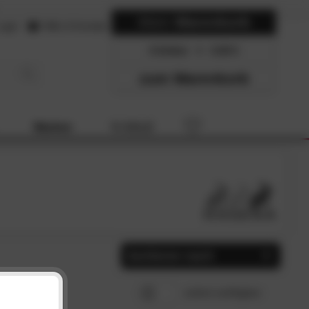
Mein
Warenkorb
ogin
Hilfe & Kontakt
0 Artikel
0.00
zum Warenkorb
Marken
% SALE
Sortieren nach
Beliebtheit
SCHLIESSEN
sofort verfügbar
Preis, aufsteigend