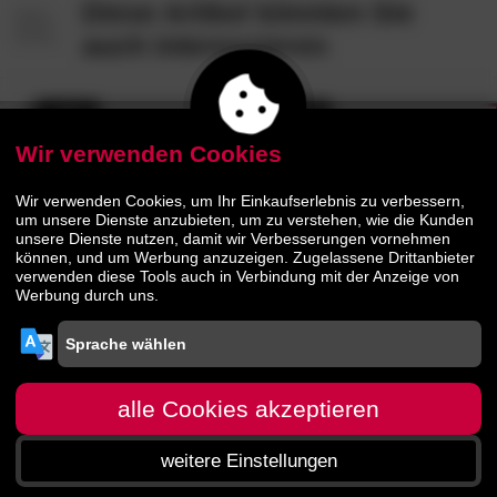
Diese Artikel könnten Sie
auch interessieren
- 48%
- 49%
Wir verwenden Cookies
Wir verwenden Cookies, um Ihr Einkaufserlebnis zu verbessern,
um unsere Dienste anzubieten, um zu verstehen, wie die Kunden
unsere Dienste nutzen, damit wir Verbesserungen vornehmen
können, und um Werbung anzuzeigen. Zugelassene Drittanbieter
verwenden diese Tools auch in Verbindung mit der Anzeige von
Werbung durch uns.
Hasena
4.8
Hasena
4.9
9
/5
/5
/5
Fine-Line Bettrahmen Syma
Füsse Ronda
18
alle Cookies akzeptieren
314.
00
239.
00
599.
469.
00
00
weitere Einstellungen
Startseite
Menü
Suche
Warenkorb