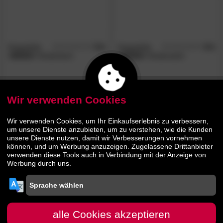
Hoppekids
5.0
Hoppekids
5.0
/5
/5
»MADS«
Kindertisch
»MADS«
Kinderstuhl
56.
00
56.
00
99.
99.
90
90
Wir verwenden Cookies
- 44%
Wir verwenden Cookies, um Ihr Einkaufserlebnis zu verbessern,
um unsere Dienste anzubieten, um zu verstehen, wie die Kunden
unsere Dienste nutzen, damit wir Verbesserungen vornehmen
können, und um Werbung anzuzeigen. Zugelassene Drittanbieter
verwenden diese Tools auch in Verbindung mit der Anzeige von
Werbung durch uns.
Hoppekids
5.0
/5
»ECO Dream«
Bettschubladen
alle Cookies akzeptieren
2er-Set