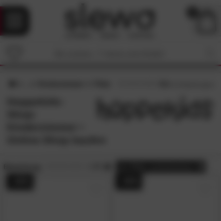
0
Kinderzimmer
Filter
4.6
/5 (
15
Bewertungen)
Hoppekids-
Shop:
Kinderzimmer •
Online-Shop kaufen
Bewertung:
> 4.5
alle
Filter zurücksetzen
- 44%
- 44%