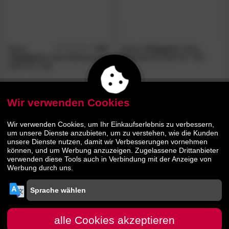
Ibena
4.8
Ibena
»Zeitgeist«
Satin-
/5
»Zeitgeist«
Satin-Bettwäsche
Bettwäsche 5344 Fb. 700
5397 Fb. 400
30.
30
32.
20
49.
49.
95
95
Wir verwenden Cookies
- 43%
Wir verwenden Cookies, um Ihr Einkaufserlebnis zu verbessern,
um unsere Dienste anzubieten, um zu verstehen, wie die Kunden
unsere Dienste nutzen, damit wir Verbesserungen vornehmen
können, und um Werbung anzuzeigen. Zugelassene Drittanbieter
verwenden diese Tools auch in Verbindung mit der Anzeige von
Werbung durch uns.
Ibena Satin-Bettwäsche 5701
Fb. 200
alle Cookies akzeptieren