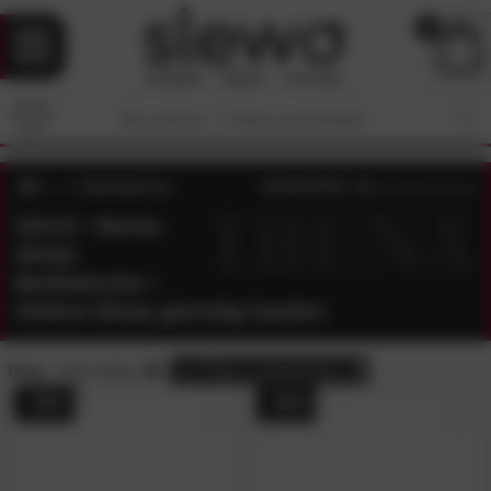
0
Bettwäsche
4.6
/5 (
10
Bewertungen)
SALE • Ibena-
Shop:
Bettwäsche •
Online-Shop günstig kaufen
Preis:
Sale-Artikel
alle
Filter zurücksetzen
- 39%
- 36%