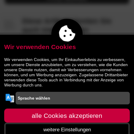
Diese Artikel könnten Sie
auch interessieren
Wir verwenden Cookies
- 46%
- 25%
Wir verwenden Cookies, um Ihr Einkaufserlebnis zu verbessern,
um unsere Dienste anzubieten, um zu verstehen, wie die Kunden
unsere Dienste nutzen, damit wir Verbesserungen vornehmen
können, und um Werbung anzuzeigen. Zugelassene Drittanbieter
verwenden diese Tools auch in Verbindung mit der Anzeige von
Werbung durch uns.
8
infiniti
»PURE
5.0
infiniti
»TONDINA POP«
4
/5
/5
LOOP MONO«
Sled Designer-
Legs Designer-Stuhl
Stuhl
alle Cookies akzeptieren
112.
00
150.
00
209.
199.
weitere Einstellungen
00
00