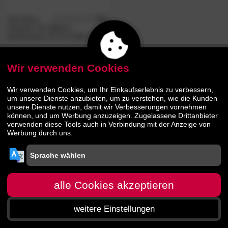
KAI Shun
5.0
/5
Premier Tim Mälzer
Brotmesser 24 cm TDM-1705
239.
00
Wir verwenden Cookies
Wir verwenden Cookies, um Ihr Einkaufserlebnis zu verbessern,
um unsere Dienste anzubieten, um zu verstehen, wie die Kunden
unsere Dienste nutzen, damit wir Verbesserungen vornehmen
können, und um Werbung anzuzeigen. Zugelassene Drittanbieter
verwenden diese Tools auch in Verbindung mit der Anzeige von
Werbung durch uns.
alle Cookies akzeptieren
weitere Einstellungen
Startseite
Menü
Suche
Warenkorb