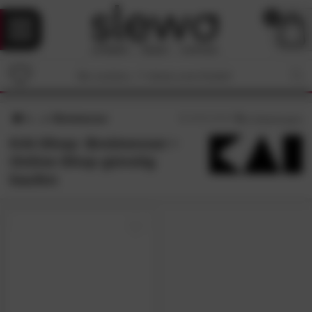
0
Brotmesser
5
/5 (
1
Bewertungen)
KAI-Shop: Brotmesser •
Online-Shop günstig
kaufen