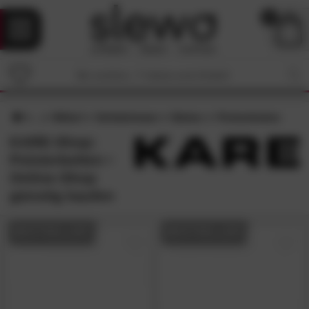
0
Möbel
Schlafzimmer
Betten
Polsterbetten
KARE-Shop:
Polsterbetten •
Online-Shop
günstig kaufen
BESTSELLER
BESTSELLER