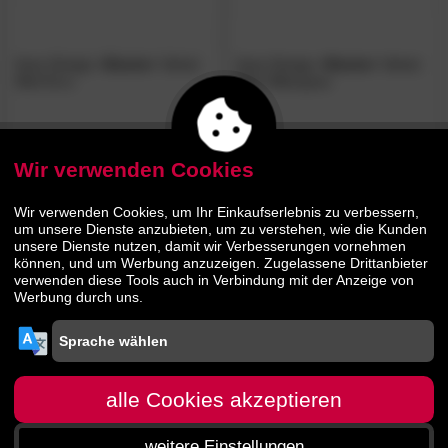
Kare Design
»Desire«
Velvet
Kare Design
»Desire«
Velvet
Bett Ecru
Bett Silbergrau
1899.
00
1899.
00
Wir verwenden Cookies
BESTSELLER
Wir verwenden Cookies, um Ihr Einkaufserlebnis zu verbessern,
um unsere Dienste anzubieten, um zu verstehen, wie die Kunden
unsere Dienste nutzen, damit wir Verbesserungen vornehmen
können, und um Werbung anzuzeigen. Zugelassene Drittanbieter
verwenden diese Tools auch in Verbindung mit der Anzeige von
Werbung durch uns.
Kare Design
»Desire«
Velvet
Bett Hoch Silbergrau
alle Cookies akzeptieren
weitere Einstellungen
00