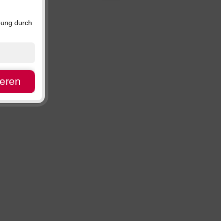
Preis, absteigend
Verfügbarkeit
bung durch
ieren