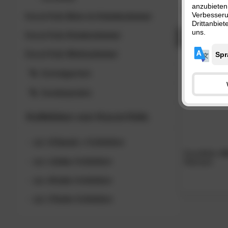
anzubieten
Größe:
80x1
Verbesser
Kocot Kids
Büro & Arbeitszimmer
Drittanbie
uns.
Kocot Kids
Kinderzimmer
AUF LAGE
Kocot Kids
Wohnzimmer
Schnäppchen
Sonderposten
Kollektion von
Kocot Kids
zur
»Classic «
Kollektion
KocotKids
»K
zur
»Julia«
Kollektion
Matratze
zur
»Kubi«
Kollektion
zur
»Tomi«
Kollektion