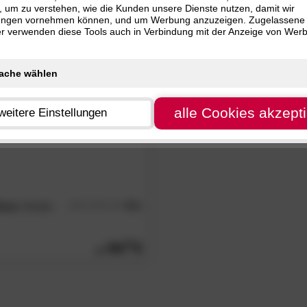
, um zu verstehen, wie die Kunden unsere Dienste nutzen, damit wir
80 cm
alle
Filter zurücksetzen
ungen vornehmen können, und um Werbung anzuzeigen. Zugelassene
ter verwenden diese Tools auch in Verbindung mit der Anzeige von Wer
R
alle Cookies akzept
weitere Einstellungen
lara«
Kinder-
5.0
/5
94.
90