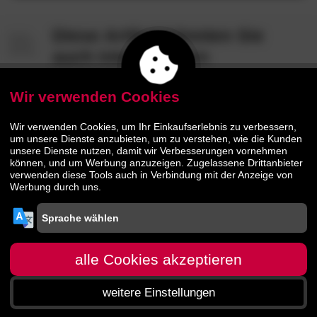
Diese Artikel könnten Sie
auch interessieren
Wir verwenden Cookies
BESTSELLER
- 38%
Wir verwenden Cookies, um Ihr Einkaufserlebnis zu verbessern,
um unsere Dienste anzubieten, um zu verstehen, wie die Kunden
unsere Dienste nutzen, damit wir Verbesserungen vornehmen
können, und um Werbung anzuzeigen. Zugelassene Drittanbieter
verwenden diese Tools auch in Verbindung mit der Anzeige von
Werbung durch uns.
KocotKids
5.0
KocotKids
»Tomi«
Kommode
/5
/5
»Tomi«
Kleiderschrank
alle Cookies akzeptieren
469.
00
247.
00
619.
399.
00
00
weitere Einstellungen
Startseite
Menü
Suche
Warenkorb