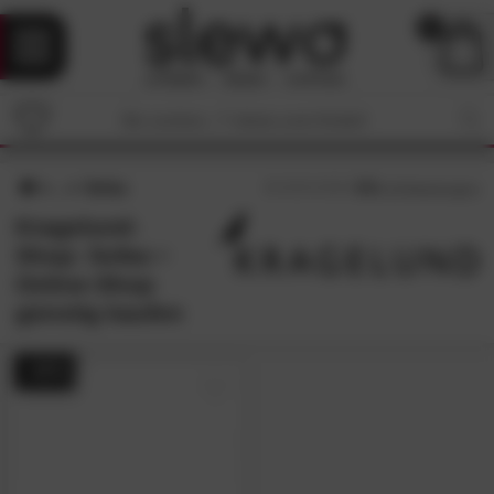
0
Sofas
4.5
/5 (
19
Bewertungen)
Kragelund-
Shop: Sofas •
Online-Shop
günstig kaufen
- 41%