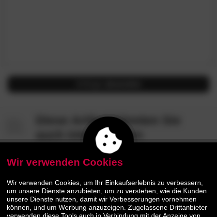
Anfrage
absenden
Diese Artikel könnten Sie
auch interessieren
Wir verwenden Cookies
AUF LAGER
BESTSELLER
Wir verwenden Cookies, um Ihr Einkaufserlebnis zu verbessern,
um unsere Dienste anzubieten, um zu verstehen, wie die Kunden
unsere Dienste nutzen, damit wir Verbesserungen vornehmen
können, und um Werbung anzuzeigen. Zugelassene Drittanbieter
verwenden diese Tools auch in Verbindung mit der Anzeige von