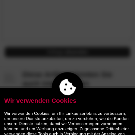
Anfrage
absenden
Diese Artikel könnten Sie
auch interessieren
Wir verwenden Cookies
BESTSELLER
AUF LAGER
Wir verwenden Cookies, um Ihr Einkaufserlebnis zu verbessern,
um unsere Dienste anzubieten, um zu verstehen, wie die Kunden
unsere Dienste nutzen, damit wir Verbesserungen vornehmen
können, und um Werbung anzuzeigen. Zugelassene Drittanbieter
verwenden diese Tools auch in Verbindung mit der Anzeige von