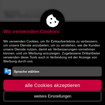
Massivholz
4.8
/5
»Diana«
Nachtkommode II
Wir verwenden Cookies
189.
00
279.
00
Wir verwenden Cookies, um Ihr Einkaufserlebnis zu verbessern,
um unsere Dienste anzubieten, um zu verstehen, wie die Kunden
unsere Dienste nutzen, damit wir Verbesserungen vornehmen
können, und um Werbung anzuzeigen. Zugelassene Drittanbieter
verwenden diese Tools auch in Verbindung mit der Anzeige von
Werbung durch uns.
alle Cookies akzeptieren
weitere Einstellungen
Startseite
Menü
Suche
Warenkorb