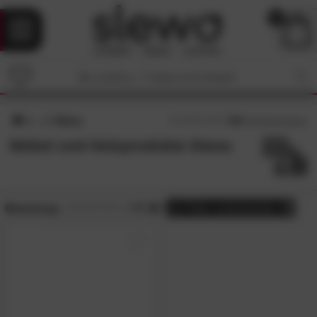
0
Diana
4.8
/5 (
25
Bewertungen)
Möbel und Holzprodukte Diana
Bewertung:
> 4.5
alle
Filter zurücksetzen