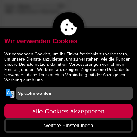
Malie
»Sumo
5.0
/5
XXL«
Kaltschaum-Matratzen
469.
00
499.
00
Wir verwenden Cookies
Wir verwenden Cookies, um Ihr Einkaufserlebnis zu verbessern,
um unsere Dienste anzubieten, um zu verstehen, wie die Kunden
unsere Dienste nutzen, damit wir Verbesserungen vornehmen
können, und um Werbung anzuzeigen. Zugelassene Drittanbieter
verwenden diese Tools auch in Verbindung mit der Anzeige von
Werbung durch uns.
alle Cookies akzeptieren
weitere Einstellungen
Startseite
Menü
Suche
Warenkorb