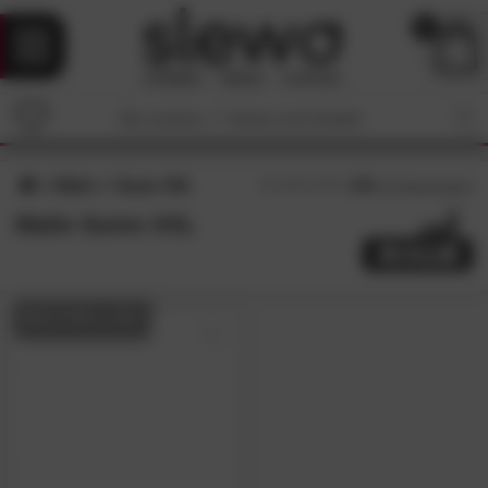
0
Malie
Sumo XXL
4.9
/5 (
22
Bewertungen)
Malie Sumo XXL
BESTSELLER