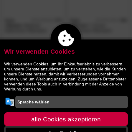
Malie
4.7
Malie
4.8
/5
/5
»Samira«
Medicott
»Winner«
7-Zonen
Kaltschaum-Matratzen
Kaltschaum-Matratzen
439.
00
259.
00
789.
279.
00
00
Wir verwenden Cookies
BESTSELLER
Wir verwenden Cookies, um Ihr Einkaufserlebnis zu verbessern,
um unsere Dienste anzubieten, um zu verstehen, wie die Kunden
unsere Dienste nutzen, damit wir Verbesserungen vornehmen
können, und um Werbung anzuzeigen. Zugelassene Drittanbieter
verwenden diese Tools auch in Verbindung mit der Anzeige von
Werbung durch uns.
Malie
»Sumo
5.0
/5
XXL«
Kaltschaum-Matratzen
alle Cookies akzeptieren