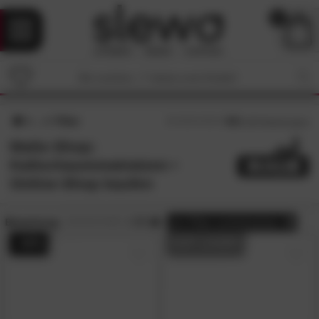
0
Filter
4.8
/5 (
253
Bewertungen)
Malie-Shop:
Kaltschaummatratzen •
Online-Shop kaufen
Bewertung:
> 3.5
alle
Filter zurücksetzen
- 44%
AUF LAGER