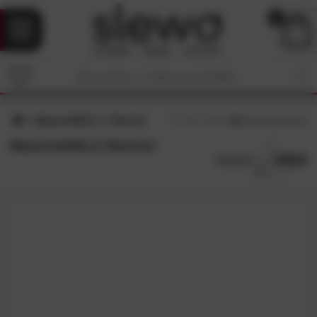
0
MassivHOLZ
Denver
4.5
/5 (
98
Bewertungen)
MassivHOLZ Denver