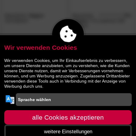
Massivholz
»Vegas«
Massivholz
5.0
/5
Schreibtisch
»Vegas«
TV-Lowboard 180
stehend
1120.
00
1085.
00
1449.
1669.
00
00
Wir verwenden Cookies
- 35%
- 35%
Wir verwenden Cookies, um Ihr Einkaufserlebnis zu verbessern,
um unsere Dienste anzubieten, um zu verstehen, wie die Kunden
unsere Dienste nutzen, damit wir Verbesserungen vornehmen
können, und um Werbung anzuzeigen. Zugelassene Drittanbieter
verwenden diese Tools auch in Verbindung mit der Anzeige von
Werbung durch uns.
Massivholz
5.0
Massivholz
»Vegas«
TV-
/5
»Vegas«
Kommode
Lowboard 120
alle Cookies akzeptieren
weitere Einstellungen
1065.
00
855.
00
1629.
1309.
00
00