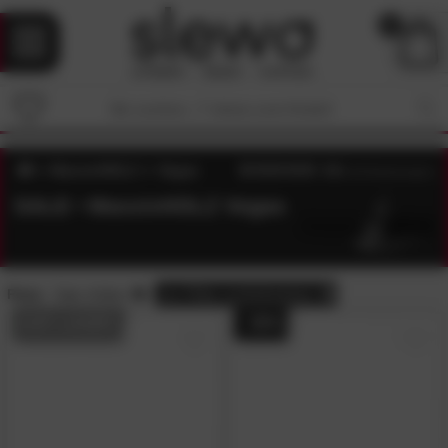
0
MassivHOLZ
Vegas
4.8
/5 (
26
Bewertungen)
SALE • MassivHOLZ Vegas
Preis:
Sale-Artikel
alle
Filter zurücksetzen
AUF LAGER
- 35%