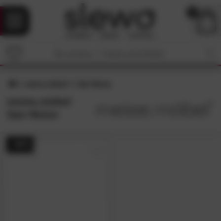
0
meise.möbel
San Remo
meise.möbel
San Remo
- 46%