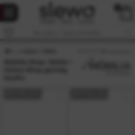
0
Garten
Stühle
5
/5 (
1
Bewertungen)
Möbilia-Shop: Stühle •
Online-Shop günstig
kaufen
BESTSELLER
BESTSELLER