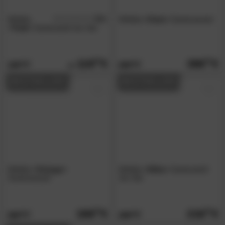
Möbilia
5.0
Möbilia
»Clam«
Gartensessel
/5
»Teak«
Gartenstuhl 2er-Set
119.
90
369.
00
159.
509.
00
00
BESTSELLER
BESTSELLER
Möbilia
»Vintage«
Möbilia
»Silba«
Gartenstuhl
Gartensessel
2er-Set
199.
00
219.
00
269.
299.
00
00