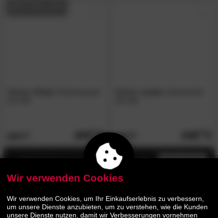
BESTSELLER
Möbilia
»Polar«
Gartensessel
Möbilia
»Lydia«
Gartenstuhl
2er-Set
2er-Set
439.
00
349.
00
599.
479.
00
00
Jetzt bis zu 13% Rabatt
mehr infos
Wir verwenden Cookies
Wir verwenden Cookies, um Ihr Einkaufserlebnis zu verbessern,
um unsere Dienste anzubieten, um zu verstehen, wie die Kunden
unsere Dienste nutzen, damit wir Verbesserungen vornehmen