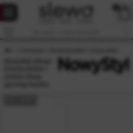
0
Esszimmer
Esszimmerstühle
Polsterstühle
NowyStyl-Shop:
Polsterstühle •
Online-Shop
günstig kaufen
AUF LAGER