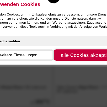
t
»Vita-Flexx«
4.7
Otten Garant
»Ergo-Flexx«
/5
rwenden Cookies
t
UV Lattenrost
den Cookies, um Ihr Einkaufserlebnis zu verbessern, um unsere Diens
183.
00
, um zu verstehen, wie die Kunden unsere Dienste nutzen, damit wir
ungen vornehmen können, und um Werbung anzuzeigen. Zugelassene
ter verwenden diese Tools auch in Verbindung mit der Anzeige von Wer
BESTSELLER
alle Cookies akzept
weitere Einstellungen
t
»Power-Flexx«
2M Lattenrost
Otten Garant
»Ergo-Flexx«
KF Lattenrost
399.
00