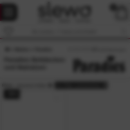
0
Marken
Paradies
4.7
/5 (
182
Bewertungen)
Paradies Bettdecken
und Matratzen
Preis:
reduzierte Artikel
alle
Filter zurücksetzen
- 56%