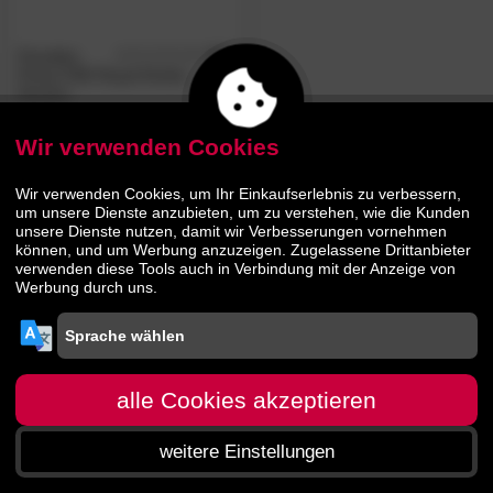
Paradies
4.0
/5
Prima Fill® Royal Kinder-
Decken
Wir verwenden Cookies
19.
90
44.
90
Wir verwenden Cookies, um Ihr Einkaufserlebnis zu verbessern,
um unsere Dienste anzubieten, um zu verstehen, wie die Kunden
unsere Dienste nutzen, damit wir Verbesserungen vornehmen
können, und um Werbung anzuzeigen. Zugelassene Drittanbieter
verwenden diese Tools auch in Verbindung mit der Anzeige von
Werbung durch uns.
alle Cookies akzeptieren
weitere Einstellungen
Startseite
Menü
Suche
Warenkorb