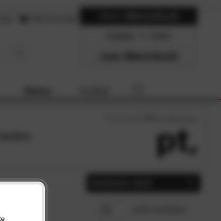
Mein
Warenkorb
ogin
Hilfe & Kontakt
0 Artikel
0.00
zum Warenkorb
Marken
% SALE
4.7
/5 (
7
Bewertungen)
kaufen
Sortieren nach
Beliebtheit
SCHLIESSEN
sofort verfügbar
Preis, aufsteigend
te