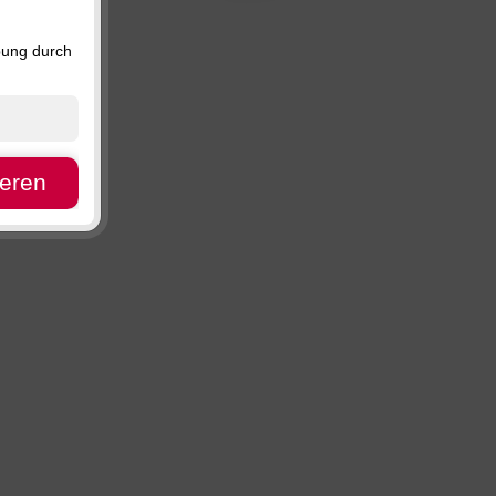
Preis, absteigend
Verfügbarkeit
bung durch
ieren