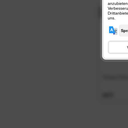
anzubieten
Verbesser
AUF LAGE
Drittanbie
uns.
Present Time
89.
00