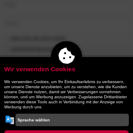
eMail
Telefon
bitte rufen Sie mich zurück
Individuelle Raumvisualisierung
Produkt
Wir verwenden Cookies
Wir verwenden Cookies, um Ihr Einkaufserlebnis zu verbessern,
Ihre Nachricht und Fragen an uns
um unsere Dienste anzubieten, um zu verstehen, wie die Kunden
unsere Dienste nutzen, damit wir Verbesserungen vornehmen
können, und um Werbung anzuzeigen. Zugelassene Drittanbieter
verwenden diese Tools auch in Verbindung mit der Anzeige von
Werbung durch uns.