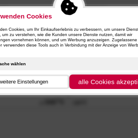
al (2)
HLIESSEN
(2)
ER
BESTSELLER
rwenden Cookies
den Cookies, um Ihr Einkaufserlebnis zu verbessern, um unsere Diens
, um zu verstehen, wie die Kunden unsere Dienste nutzen, damit wir
ungen vornehmen können, und um Werbung anzuzeigen. Zugelassene
ter verwenden diese Tools auch in Verbindung mit der Anzeige von Wer
alle Cookies akzept
weitere Einstellungen
Astra«
Couchtisch gold
SalesFever
»Astra«
Couchtisch s
549.
00
719.
00