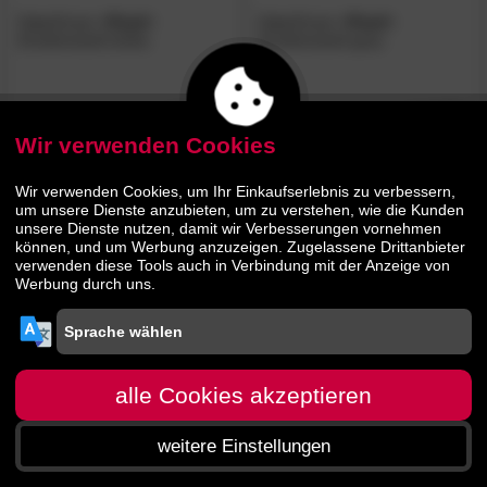
SalesFever
»Pearl«
SalesFever
»Pearl«
Armlehnstuhl türkis
Armlehnstuhl grau
129.
90
129.
90
179.
179.
00
00
Wir verwenden Cookies
Wir verwenden Cookies, um Ihr Einkaufserlebnis zu verbessern,
um unsere Dienste anzubieten, um zu verstehen, wie die Kunden
unsere Dienste nutzen, damit wir Verbesserungen vornehmen
können, und um Werbung anzuzeigen. Zugelassene Drittanbieter
verwenden diese Tools auch in Verbindung mit der Anzeige von
Werbung durch uns.
SalesFever
»Pearl«
Armlehnstuhl rose
alle Cookies akzeptieren
109.
90
weitere Einstellungen
144.
90
Startseite
Menü
Suche
Warenkorb