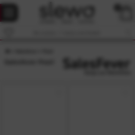
0
Salesfever
Pearl
Salesfever Pearl