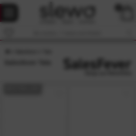
0
Salesfever
Tala
Salesfever Tala
BESTSELLER