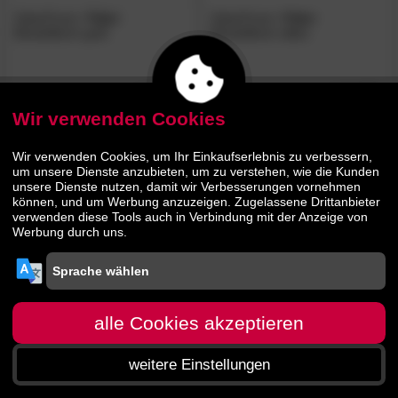
SalesFever
»Tala«
SalesFever
»Tala«
Beistelltisch gold
Beistelltisch silber
279.
00
259.
00
389.
359.
00
00
Wir verwenden Cookies
Wir verwenden Cookies, um Ihr Einkaufserlebnis zu verbessern,
um unsere Dienste anzubieten, um zu verstehen, wie die Kunden
unsere Dienste nutzen, damit wir Verbesserungen vornehmen
können, und um Werbung anzuzeigen. Zugelassene Drittanbieter
verwenden diese Tools auch in Verbindung mit der Anzeige von
Werbung durch uns.
alle Cookies akzeptieren
weitere Einstellungen
Startseite
Menü
Suche
Warenkorb