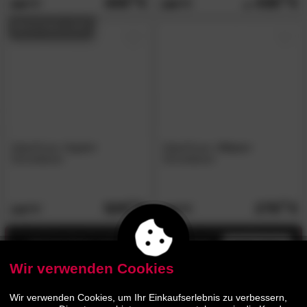
439.
439.
599.
599.
00
00
BESTSELLER
SalesFever
»Lyon«
SalesFever
»Glass«
Schreibtisch
Schreibtisch
529.
00
279.
00
719.
389.
00
00
Jetzt bis zu 13% Rabatt
mehr infos
Wir verwenden Cookies
Wir verwenden Cookies, um Ihr Einkaufserlebnis zu verbessern,