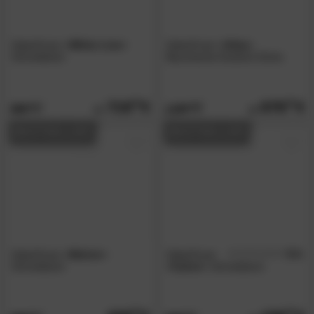
SalesFever
»White Line«
SalesFever
»Orka«
Schreibtisch
Baumkante Esstisch Eiche
719.
00
879.
00
989.
1199.
00
00
BESTSELLER
BESTSELLER
SalesFever
»Melvin«
SalesFever
5.0
/5
Schreibtisch
»Calvin«
Schreibtisch
00
00