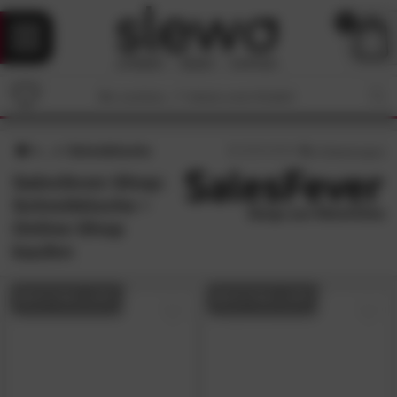
0
Schreibtische
4
/5 (
2
Bewertungen)
Salesfever-Shop:
Schreibtische •
Online-Shop
kaufen
BESTSELLER
BESTSELLER